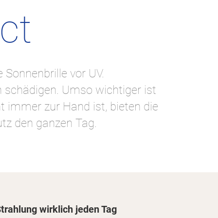
ct
e Sonnenbrille vor UV.
n schädigen. Umso wichtiger ist
t immer zur Hand ist, bieten die
hutz den ganzen Tag.
trahlung wirklich jeden Tag