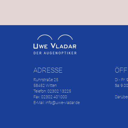
ADRESSE
ÖFF
Ruhrstraße 25
Di - Fr:
58452 Witten
Sa: 9.0
Telefon: 02302 13225
Fax: 02302 401000
Darübe
E-Mail:
info@uwe-vladar.de