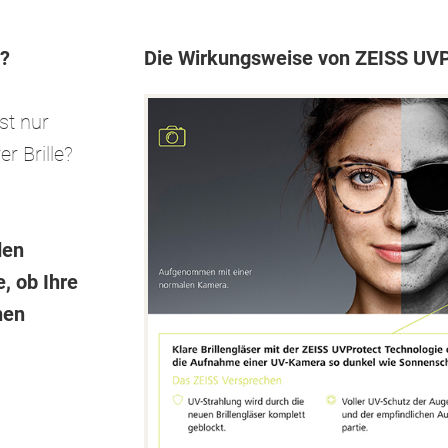
V?
Die Wirkungsweise von ZEISS UVPr
st nur
er Brille?
den
, ob Ihre
hen