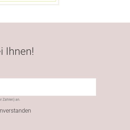
i Ihnen!
r Zahlen) an.
nverstanden